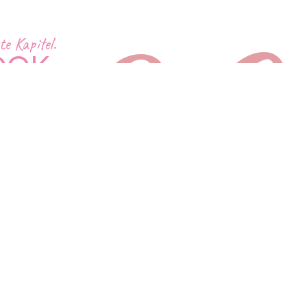
2.0
e Kapitel.
OOK.
OW.
NGS.
erner,
r denn je in