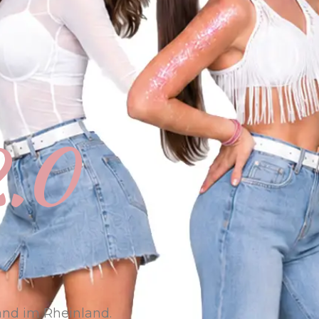
.0
and im Rheinland.