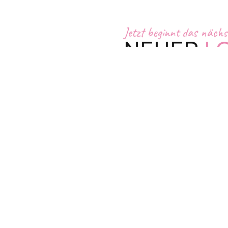
Jetzt beginnt das nächst
NEUER
L
NEUE
SH
NEUE
SO
Funky Marys 2.0 – mod
emotionaler und stärke
eine neue Ära.
Alle Songs anhören